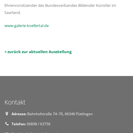
Ehrenvorsitzender des Bundesverbandes Bildender Künstler im
Saarland.
www.galerie-koellertal.de
< zurück zur aktuellen Ausstellung
Kontakt
Adresse:
Bahnhofstraße 74–76, 66346 Püttlingen
Telefon:
06898 / 63756