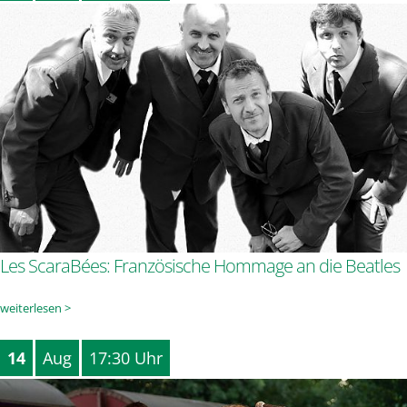
Les ScaraBées: Französische Hommage an die Beatles
weiterlesen >
14
Aug
17:30 Uhr