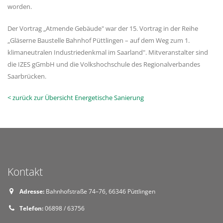
worden.
Der Vortrag „Atmende Gebäude" war der 15. Vortrag in der Reihe
„Gläserne Baustelle Bahnhof Püttlingen – auf dem Weg zum 1.
klimaneutralen Industriedenkmal im Saarland". Mitveranstalter sind
die IZES gGmbH und die Volkshochschule des Regionalverbandes
Saarbrücken.
< zurück zur Übersicht Energetische Sanierung
Kontakt
Adresse:
Bahnhofstraße 74–76, 66346 Püttlingen
Telefon:
06898 / 63756