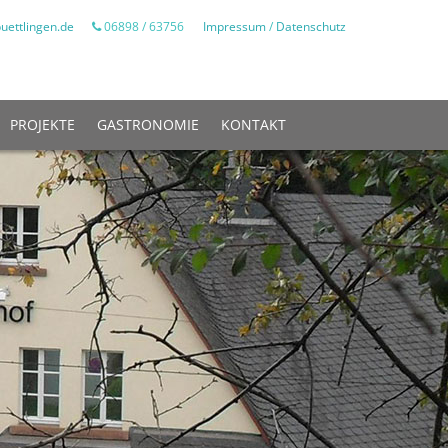
uettlingen.de
06898 / 63756
Impressum
/
Datenschutz
PROJEKTE
GASTRONOMIE
KONTAKT