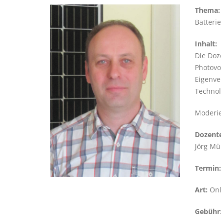
Thema:
Batteri
Inhalt:
Die Doz
Photovo
Eigenve
Technol
Moderie
Dozent
Jörg Mü
Termin:
Art:
Onl
Gebühr