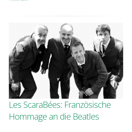
Les ScaraBées: Französische
Hommage an die Beatles