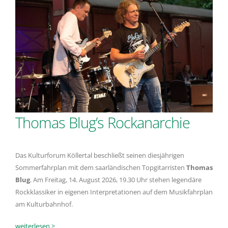
Thomas Blug’s Rockanarchie
Das Kulturforum Köllertal beschließt seinen diesjährigen
Sommerfahrplan mit dem saarländischen Topgitarristen
Thomas
Blug
. Am Freitag, 14. August 2026, 19.30 Uhr stehen legendäre
Rockklassiker in eigenen Interpretationen auf dem Musikfahrplan
am Kulturbahnhof.
weiterlesen >